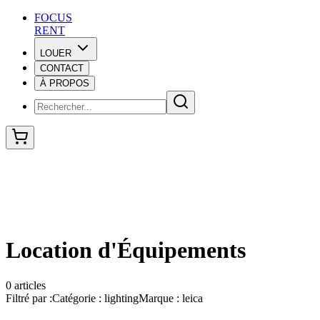
F
O
C
U
S
RENT
LOUER
CONTACT
F
O
C
U
S
À PROPOS
RENT
Location d'Équipements
0
articles
Filtré par :
Catégorie :
lighting
Marque :
leica