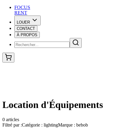
F
O
C
U
S
RENT
LOUER
CONTACT
F
O
C
U
S
À PROPOS
RENT
Location d'Équipements
0
articles
Filtré par :
Catégorie :
lighting
Marque :
bebob