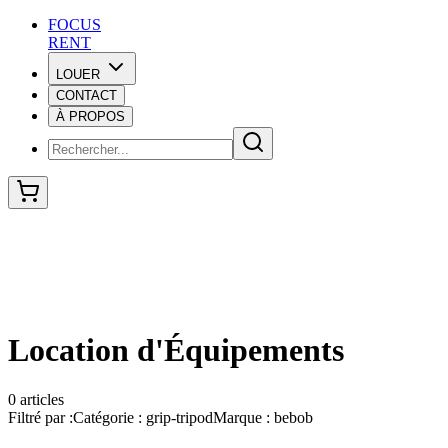
F
O
C
U
S
RENT
LOUER
CONTACT
F
O
C
U
S
À PROPOS
RENT
Location d'Équipements
0
articles
Filtré par :
Catégorie :
grip-tripod
Marque :
bebob