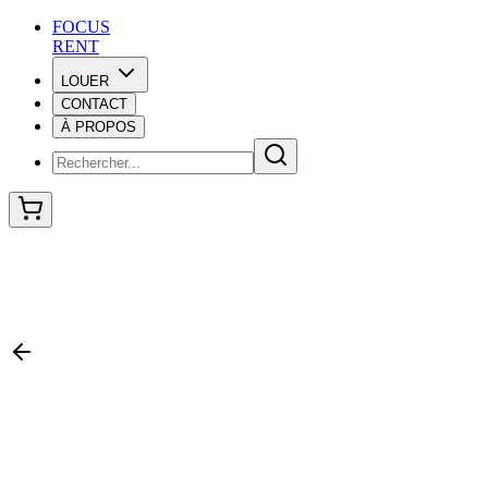
F
O
C
U
S
RENT
LOUER
CONTACT
F
O
C
U
S
À PROPOS
RENT