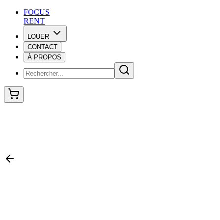
F
O
C
U
S
RENT
LOUER
CONTACT
F
O
C
U
S
À PROPOS
RENT