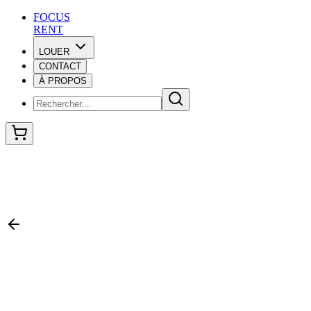
F
O
C
U
S
RENT
LOUER
CONTACT
F
O
C
U
S
À PROPOS
RENT