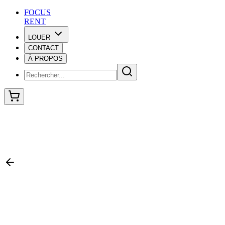
F
O
C
U
S
RENT
LOUER
CONTACT
F
O
C
U
S
À PROPOS
RENT