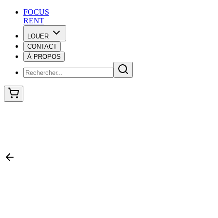
F
O
C
U
S
RENT
LOUER
CONTACT
F
O
C
U
S
À PROPOS
RENT