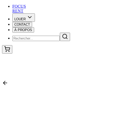
F
O
C
U
S
RENT
LOUER
CONTACT
F
O
C
U
S
À PROPOS
RENT