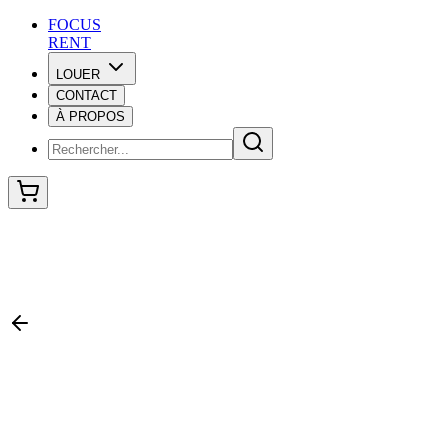
F
O
C
U
S
RENT
LOUER
CONTACT
F
O
C
U
S
À PROPOS
RENT