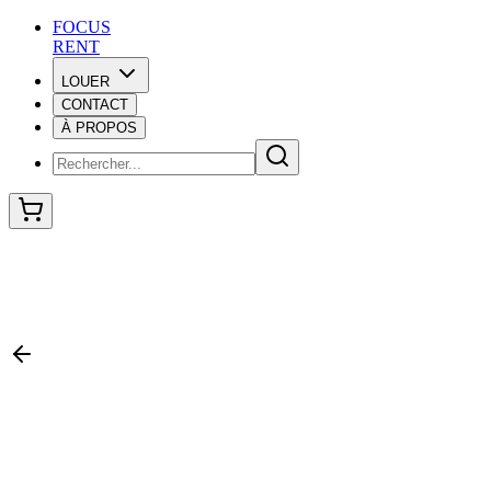
F
O
C
U
S
RENT
LOUER
CONTACT
F
O
C
U
S
À PROPOS
RENT