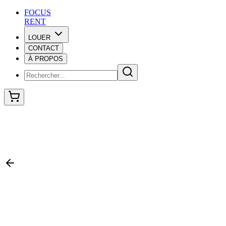
F
O
C
U
S
RENT
LOUER
CONTACT
F
O
C
U
S
À PROPOS
RENT