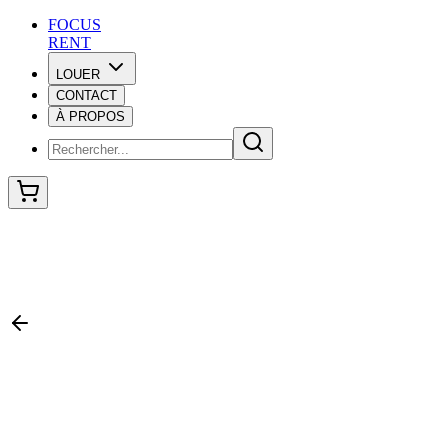
F
O
C
U
S
RENT
LOUER
CONTACT
F
O
C
U
S
À PROPOS
RENT