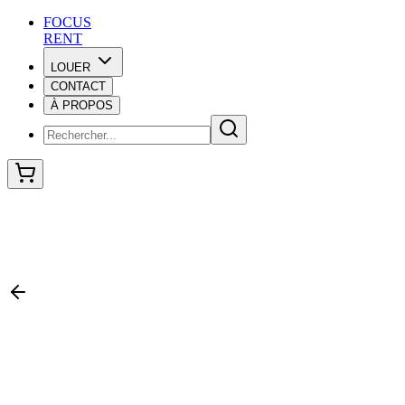
F
O
C
U
S
RENT
LOUER
CONTACT
F
O
C
U
S
À PROPOS
RENT